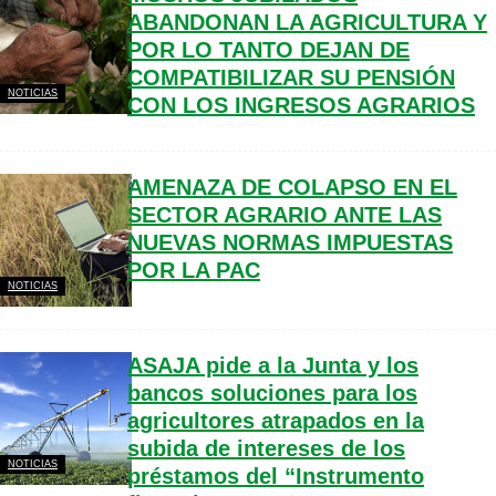
ABANDONAN LA AGRICULTURA Y
POR LO TANTO DEJAN DE
COMPATIBILIZAR SU PENSIÓN
NOTICIAS
CON LOS INGRESOS AGRARIOS
AMENAZA DE COLAPSO EN EL
SECTOR AGRARIO ANTE LAS
NUEVAS NORMAS IMPUESTAS
POR LA PAC
NOTICIAS
ASAJA pide a la Junta y los
bancos soluciones para los
agricultores atrapados en la
subida de intereses de los
NOTICIAS
préstamos del “Instrumento