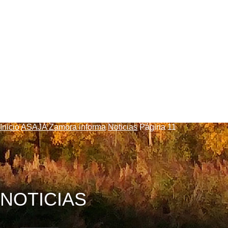
Zamor
Inicio
ASAJA Zamora informa
Noticias
Página 11
NOTICIAS