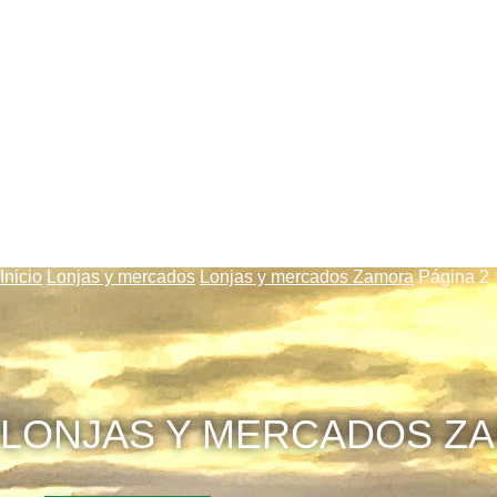
Zamor
Inicio
Lonjas y mercados
Lonjas y mercados Zamora
Página 2
LONJAS Y MERCADOS Z