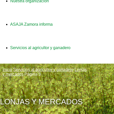
Nuestra organización
ASAJA Zamora informa
Servicios al agricultor y ganadero
Inicio
Servicios al agricultor y ganadero
Lonjas
y mercados
Página 3
LONJAS Y MERCADOS