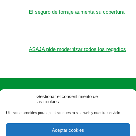
El seguro de forraje aumenta su cobertura
ASAJA pide modernizar todos los regadíos
Gestionar el consentimiento de
las cookies
Utilizamos cookies para optimizar nuestro sitio web y nuestro servicio.
ASAJA Zamora - Jóvenes Agricultores
Plaza de Alemania, 1, 3ª - 49014 Zamora - España · Tel.: +34
Aceptar cookies
980 532 154 ·
zamora@asajazamora.com