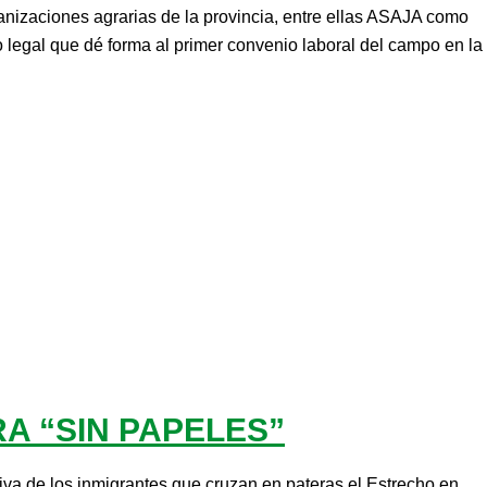
ganizaciones agrarias de la provincia, entre ellas ASAJA como
o legal que dé forma al primer convenio laboral del campo en la
A “SIN PAPELES”
iva de los inmigrantes que cruzan en pateras el Estrecho en