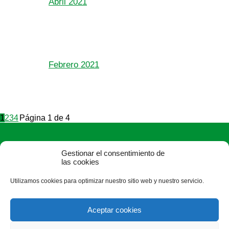
Abril 2021
Febrero 2021
1
2
3
4
Página 1 de 4
Gestionar el consentimiento de
las cookies
Utilizamos cookies para optimizar nuestro sitio web y nuestro servicio.
ASAJA León - Jóvenes Agricultores
Paseo Salamanca, 1 bajo - 24009 León - España · Tel.: +34
Aceptar cookies
987 24 52 31 · Fax: +34 987 87 60 12 ·
asaja@asajaleon.com