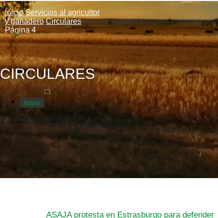
Inicio
Servicios al agricultor
y ganadero
Circulares
Página 4
CIRCULARES
Avisos
ASAJA protesta en Estrasburgo para defender