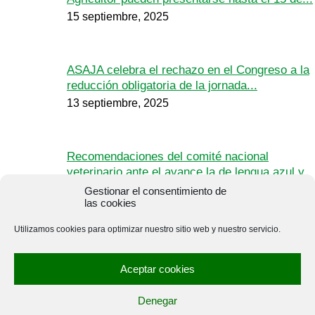
15 septiembre, 2025
ASAJA celebra el rechazo en el Congreso a la
reducción obligatoria de la jornada...
13 septiembre, 2025
Recomendaciones del comité nacional
veterinario ante el avance la de lengua azul y
la...
Gestionar el consentimiento de
las cookies
12 septiembre, 2025
Utilizamos cookies para optimizar nuestro sitio web y nuestro servicio.
Nuevos casos en Palencia de lengua azul,
presente ya en toda Castilla y León,...
Aceptar cookies
10 septiembre, 2025
Denegar