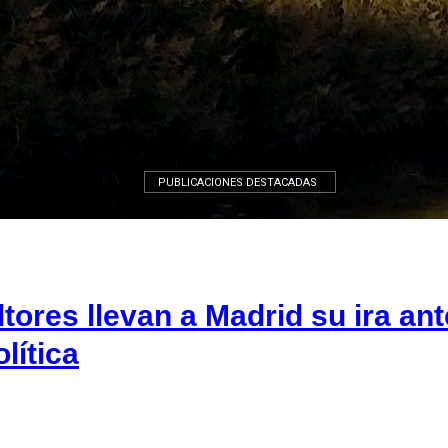
León
PUBLICACIONES DESTACADAS
tores llevan a Madrid su ira ante
lítica