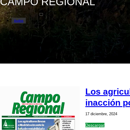
CAMPO REGIONAL
Audios
Avisos
Campo Regional
Comunicados
Los agricul
inacción po
17 diciembre, 2024
Descargar