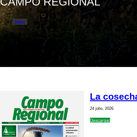
CAMPO REGIONAL
Audios
Avisos
Campo Regional
Comunicados
La cosecha 
24 julio, 2026
Descargar