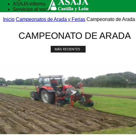
ASAJA informa
Servicios al socio
Vida rural
Inicio
Campeonatos de Arada y Ferias
Campeonato de Arada
Formación
CAMPEONATO DE ARADA
MÁS RECIENTES