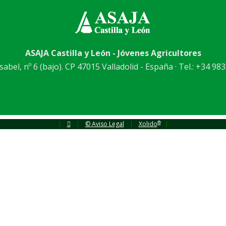
ASAJA Castilla y León - Jóvenes Agricultores
abel, nº 6 (bajo). CP 47015 Valladolid - España · Tel.: +34 983
®
|
|
© Aviso Legal
|
Xolido
|