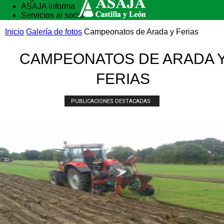
ASAJA informa
Servicios al socio
Vida rural
Inicio
Galería de fotos
Campeonatos de Arada y Ferias
Formación
CAMPEONATOS DE ARADA 
FERIAS
PUBLICACIONES DESTACADAS