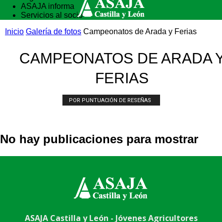
ASAJA informa
Servicios al socio
Vida rural
Inicio
Galería de fotos
Campeonatos de Arada y Ferias
Formación
CAMPEONATOS DE ARADA 
FERIAS
POR PUNTUACIÓN DE RESEÑAS
No hay publicaciones para mostrar
ASAJA Castilla y León - Jóvenes Agricultores