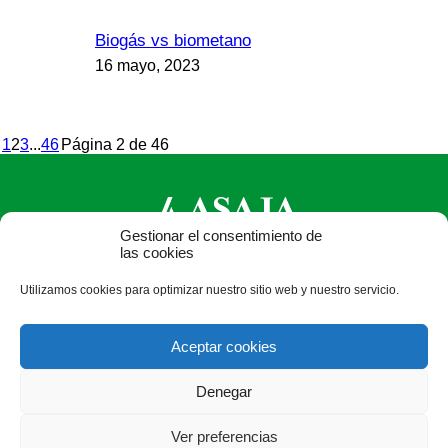
Biogás vs biometano
16 mayo, 2023
1
2
3
...
46
Página 2 de 46
Gestionar el consentimiento de
las cookies
ASAJA Castilla y León - Jóvenes Agricultores
Utilizamos cookies para optimizar nuestro sitio web y nuestro servicio.
Calle Monasterio de Santa Isabel, nº 6 (bajo). CP 47015
Valladolid - España · Tel.: +34 983 472 350 ·
Aceptar cookies
info@asajacyl.com
Denegar
Ver preferencias