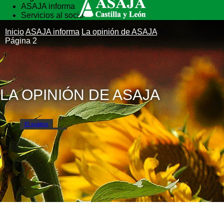
ASAJA informa
Servicios al socio
Vida rural
Inicio
ASAJA informa
La opinión de ASAJA
Formación
Página 2
LA OPINIÓN DE ASAJA
El análisis
Nuestra opinión