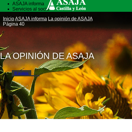
ASAJA informa
Servicios al socio
Vida rural
Inicio
ASAJA informa
La opinión de ASAJA
Formación
Página 40
LA OPINIÓN DE ASAJA
El análisis
Nuestra opinión