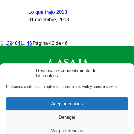
Lo que trajo 2013
31 diciembre, 2013
1
...
39
40
41
...
46
Página 40 de 46
Gestionar el consentimiento de
las cookies
ASAJA Castilla y León - Jóvenes Agricultores
Utilizamos cookies para optimizar nuestro sitio web y nuestro servicio.
Calle Monasterio de Santa Isabel, nº 6 (bajo). CP 47015
Valladolid - España · Tel.: +34 983 472 350 ·
Aceptar cookies
info@asajacyl.com
Denegar
Ver preferencias