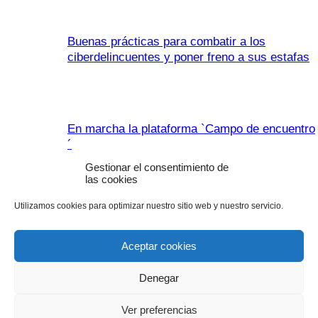
Buenas prácticas para combatir a los
ciberdelincuentes y poner freno a sus estafas
En marcha la plataforma `Campo de encuentro
´
27 abril, 2020
Gestionar el consentimiento de
las cookies
Utilizamos cookies para optimizar nuestro sitio web y nuestro servicio.
Covid-19: Apoyo de la Junta a la financiación
de explotaciones e industrias agroalimentarias
Aceptar cookies
Denegar
La Comisión propone ayudas al
Ver preferencias