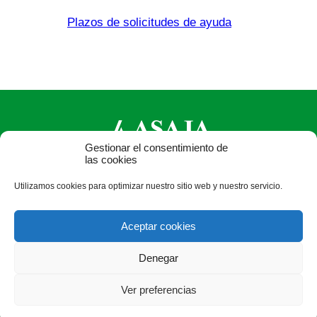
Plazos de solicitudes de ayuda
Gestionar el consentimiento de
las cookies
ASAJA Castilla y León - Jóvenes Agricultores
Utilizamos cookies para optimizar nuestro sitio web y nuestro servicio.
Calle Monasterio de Santa Isabel, nº 6 (bajo). CP 47015
Valladolid - España · Tel.: +34 983 472 350 ·
Aceptar cookies
info@asajacyl.com
Denegar
Ver preferencias
®
|
|
© Aviso Legal
|
Xolido
|