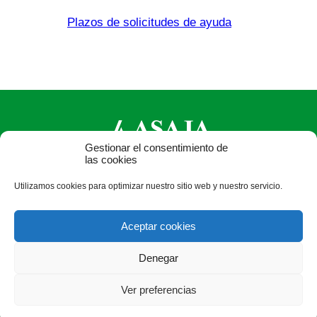
Plazos de solicitudes de ayuda
Gestionar el consentimiento de
las cookies
ASAJA Castilla y León - Jóvenes Agricultores
Utilizamos cookies para optimizar nuestro sitio web y nuestro servicio.
Calle Monasterio de Santa Isabel, nº 6 (bajo). CP 47015
Valladolid - España · Tel.: +34 983 472 350 ·
Aceptar cookies
info@asajacyl.com
Denegar
Ver preferencias
®
|
|
© Aviso Legal
|
Xolido
|