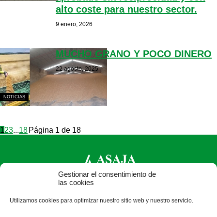
alto coste para nuestro sector.
9 enero, 2026
MUCHO GRANO Y POCO DINERO
22 agosto, 2025
NOTICIAS
1
2
3
...
18
Página 1 de 18
Gestionar el consentimiento de
las cookies
ASAJA Segovia - Jóvenes Agricultores
Utilizamos cookies para optimizar nuestro sitio web y nuestro servicio.
C/ Bomberos, 10 - 40003 Segovia - España · Tel.: +34 921