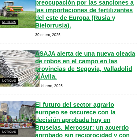
preocupación por las sanciones a
las importaciones de fertilizantes
del este de Europa (Rusia y
NOTICIAS
Bielorrusia).
30 enero, 2025
ASAJA alerta de una nueva oleada
de robos en el campo en las
provincias de Segovia, Valladolid
y Ávila.
NOTICIAS
18 febrero, 2025
El futuro del sector agrario
europeo se oscurece con la
decisión aprobada hoy en
Bruselas. Mercosur: un acuerdo
NOTICIAS
aprobado sin reciprocidad y con