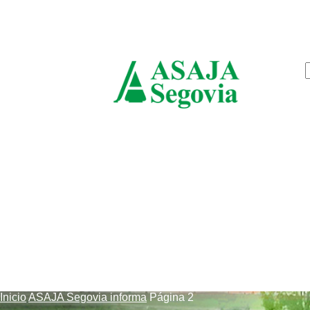
jueves, agosto 6, 2026
ASAJ
Segov
Inicio
ASAJA Segovia informa
Página 2