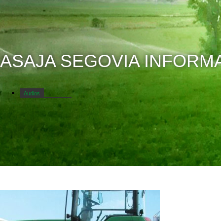
ASAJA SEGOVIA INFORM
Audios
Campo Segoviano
Galerías de fotos
La opinión de ASAJA
Noticias
Vídeos