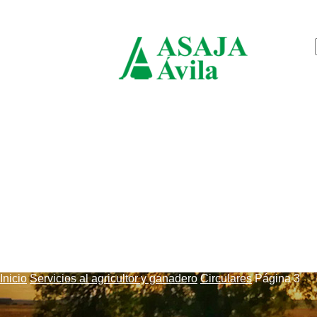
viernes, agosto 7, 2026
ASAJ
Ávila
Inicio
Servicios al agricultor y ganadero
Circulares
Página 3