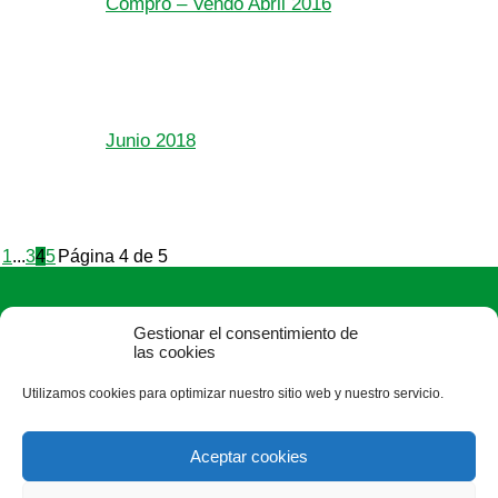
Compro – Vendo Abril 2016
Junio 2018
1
...
3
4
5
Página 4 de 5
Gestionar el consentimiento de
las cookies
Utilizamos cookies para optimizar nuestro sitio web y nuestro servicio.
ASAJA León - Jóvenes Agricultores
Paseo Salamanca, 1 bajo - 24009 León - España · Tel.: +34
Aceptar cookies
987 24 52 31 · Fax: +34 987 87 60 12 ·
asaja@asajaleon.com