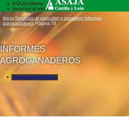
ASAJA informa
Servicios al socio
Vida rural
Inicio
Servicios al agricultor y ganadero
Informes
Formación
agroganaderos
Página 76
INFORMES
AGROGANADEROS
Asesoramiento explotaciones
Correduría de Seguros