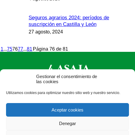
Seguros agrarios 2024: períodos de
suscripción en Castilla y León
27 agosto, 2024
1
...
75
76
77
...
81
Página 76 de 81
Gestionar el consentimiento de
las cookies
ASAJA Castilla y León - Jóvenes Agricultores
Utilizamos cookies para optimizar nuestro sitio web y nuestro servicio.
Calle Monasterio de Santa Isabel, nº 6 (bajo). CP 47015
Valladolid - España · Tel.: +34 983 472 350 ·
Aceptar cookies
info@asajacyl.com
Denegar