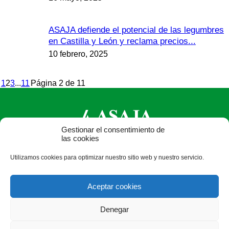
ASAJA defiende el potencial de las legumbres
en Castilla y León y reclama precios...
10 febrero, 2025
1
2
3
...
11
Página 2 de 11
Gestionar el consentimiento de
las cookies
ASAJA Castilla y León - Jóvenes Agricultores
Utilizamos cookies para optimizar nuestro sitio web y nuestro servicio.
Calle Monasterio de Santa Isabel, nº 6 (bajo). CP 47015
Valladolid - España · Tel.: +34 983 472 350 ·
Aceptar cookies
info@asajacyl.com
Denegar