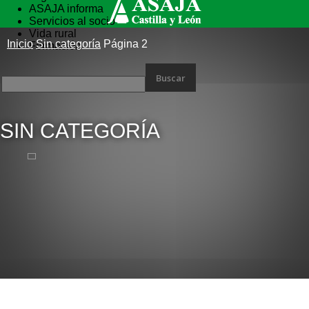
ASAJA informa
Servicios al socio
Vida rural
Inicio
Sin categoría
Página 2
Formación
SIN CATEGORÍA