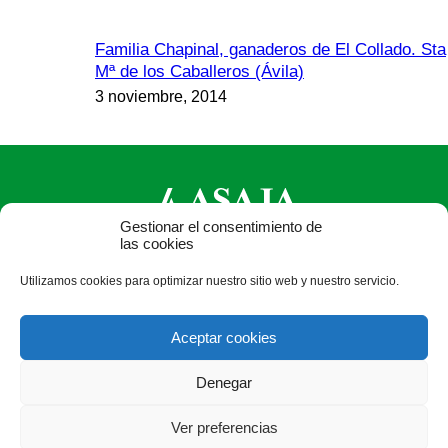
Familia Chapinal, ganaderos de El Collado. Sta
Mª de los Caballeros (Ávila)
3 noviembre, 2014
Gestionar el consentimiento de
las cookies
ASAJA Castilla y León - Jóvenes Agricultores
Utilizamos cookies para optimizar nuestro sitio web y nuestro servicio.
Calle Monasterio de Santa Isabel, nº 6 (bajo). CP 47015
Valladolid - España · Tel.: +34 983 472 350 ·
Aceptar cookies
info@asajacyl.com
Denegar
Ver preferencias
®