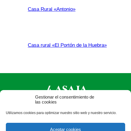
Casa Rural «Antonio»
Casa rural «El Portón de la Huebra»
Gestionar el consentimiento de
las cookies
ASAJA Castilla y León - Jóvenes Agricultores
Utilizamos cookies para optimizar nuestro sitio web y nuestro servicio.
Calle Monasterio de Santa Isabel, nº 6 (bajo). CP 47015
Valladolid - España · Tel.: +34 983 472 350 ·
Aceptar cookies
info@asajacyl.com