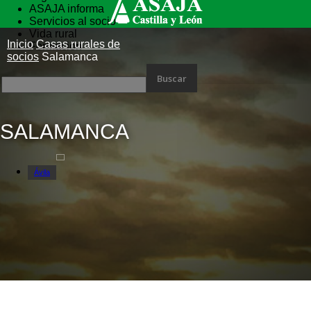
ASAJA informa
Servicios al socio
Vida rural
Inicio
Casas rurales de
Formación
socios
Salamanca
SALAMANCA
Ávila