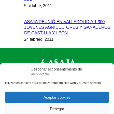
5 octubre, 2011
ASAJA REUNIÓ EN VALLADOLID A 1.300
JÓVENES AGRICULTORES Y GANADEROS
DE CASTILLA Y LEÓN
24 febrero, 2011
Gestionar el consentimiento de
las cookies
ASAJA Castilla y León - Jóvenes Agricultores
Utilizamos cookies para optimizar nuestro sitio web y nuestro servicio.
Calle Monasterio de Santa Isabel, nº 6 (bajo). CP 47015
Valladolid - España · Tel.: +34 983 472 350 ·
Aceptar cookies
info@asajacyl.com
Denegar