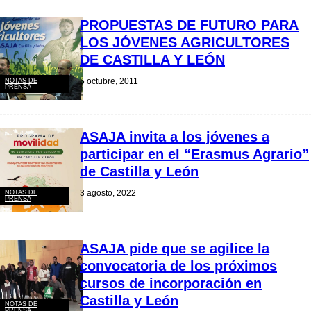
PROPUESTAS DE FUTURO PARA
LOS JÓVENES AGRICULTORES
DE CASTILLA Y LEÓN
5 octubre, 2011
NOTAS DE
PRENSA
ASAJA invita a los jóvenes a
participar en el “Erasmus Agrario”
de Castilla y León
3 agosto, 2022
NOTAS DE
PRENSA
ASAJA pide que se agilice la
convocatoria de los próximos
cursos de incorporación en
Castilla y León
NOTAS DE
PRENSA