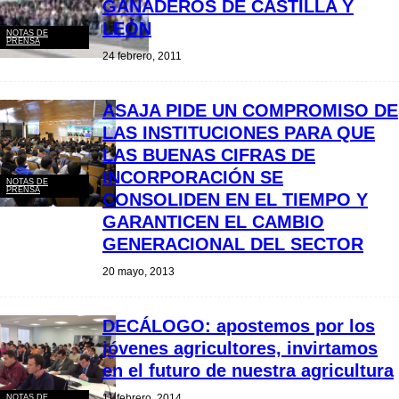
GANADEROS DE CASTILLA Y
LEÓN
NOTAS DE
PRENSA
24 febrero, 2011
ASAJA PIDE UN COMPROMISO DE
LAS INSTITUCIONES PARA QUE
LAS BUENAS CIFRAS DE
INCORPORACIÓN SE
NOTAS DE
PRENSA
CONSOLIDEN EN EL TIEMPO Y
GARANTICEN EL CAMBIO
GENERACIONAL DEL SECTOR
20 mayo, 2013
DECÁLOGO: apostemos por los
jóvenes agricultores, invirtamos
en el futuro de nuestra agricultura
11 febrero, 2014
NOTAS DE