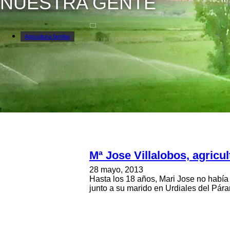
NUESTRA GENTE
Agricultura familiar
Años atrás
Casas rurales de socios
Jóvenes Agricultores
Nuestra gente
Mª Jose Villalobos, agricul
28 mayo, 2013
Hasta los 18 años, Mari Jose no había v
junto a su marido en Urdiales del Pára